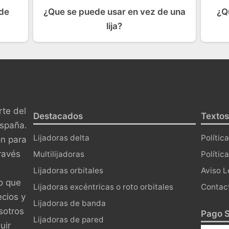
 de
¿Que se puede usar en vez de una
¿Qu
lija?
te del
Destacados
Textos
España.
Lijadoras delta
Polític
ón para
ravés
Multilijadoras
Polític
Lijadoras orbitales
Aviso L
o que
Lijadoras excéntricas o roto orbitales
Contac
ecios y
Lijadoras de banda
sotros
Pago S
Lijadoras de pared
uir