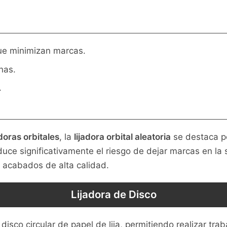
ue minimizan marcas.
nas.
.
adoras orbitales
, la
lijadora orbital aleatoria
se destaca po
educe significativamente el riesgo de dejar marcas en la s
 acabados de alta calidad.
Lijadora de Disco
 disco circular de papel de lija, permitiendo realizar trab