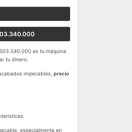
.603.340.000
.603.340.000 es tu máquina
r tu dinero.
, acabados impecables,
precio
erísticas:
mpecable, especialmente en