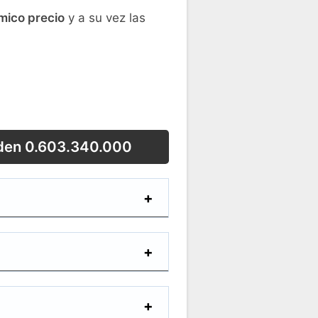
ico precio
y a su vez las
rden 0.603.340.000