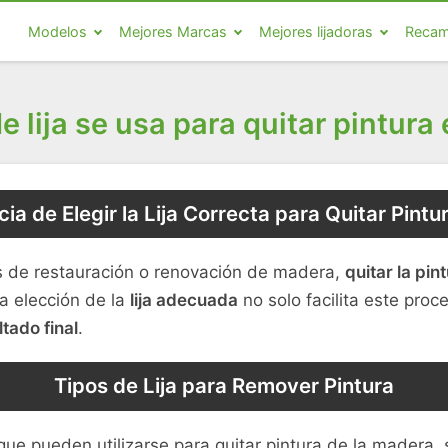
Modelos
Mejores Marcas
Mejores lijadoras
Recam
e lija se usa para quitar pintur
ia de Elegir la Lija Correcta para Quitar Pint
s de restauración o renovación de madera,
quitar la pint
a elección de la
lija adecuada
no solo facilita este proc
ltado final
.
Tipos de Lija para Remover Pintura
ue pueden utilizarse para quitar pintura de la madera,