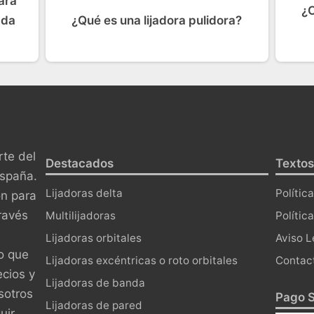
ara
¿C
ada
¿Qué es una lijadora pulidora?
te del
Destacados
Textos
España.
Lijadoras delta
Polític
ón para
ravés
Multilijadoras
Polític
Lijadoras orbitales
Aviso L
o que
Lijadoras excéntricas o roto orbitales
Contac
ecios y
Lijadoras de banda
sotros
Pago S
Lijadoras de pared
uir