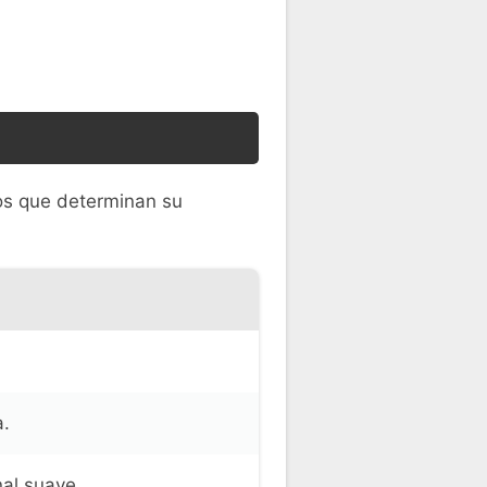
nos que determinan su
a.
al suave.