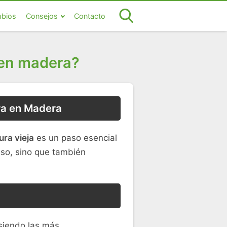
bios
Consejos
Contacto
a en madera?
ura en Madera
ura vieja
es un paso esencial
eso, sino que también
 siendo las más