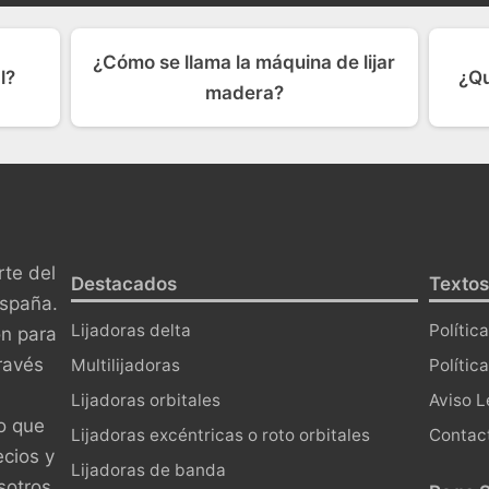
¿Cómo se llama la máquina de lijar
l?
¿Qu
madera?
te del
Destacados
Textos
España.
Lijadoras delta
Polític
ón para
ravés
Multilijadoras
Polític
Lijadoras orbitales
Aviso L
o que
Lijadoras excéntricas o roto orbitales
Contac
ecios y
Lijadoras de banda
sotros