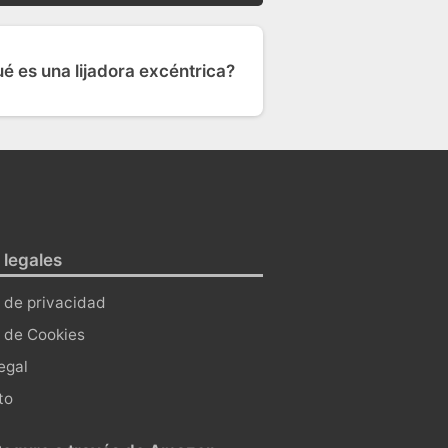
é es una lijadora excéntrica?
 legales
a de privacidad
a de Cookies
egal
to