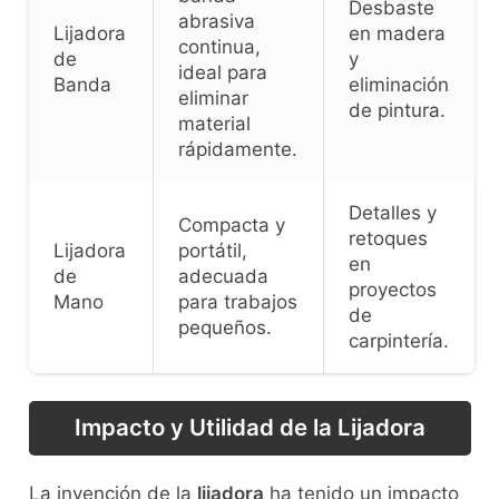
Desbaste
abrasiva
Lijadora
en madera
continua,
de
y
ideal para
Banda
eliminación
eliminar
de pintura.
material
rápidamente.
Detalles y
Compacta y
retoques
Lijadora
portátil,
en
de
adecuada
proyectos
Mano
para trabajos
de
pequeños.
carpintería.
Impacto y Utilidad de la Lijadora
La invención de la
lijadora
ha tenido un impacto